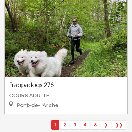
Frappadogs 276
COURS ADULTE
Pont-de-l'Arche
1
2
3
4
5
❯
❯❯