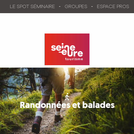
Aller
LE SPOT SÉMINAIRE
GROUPES
ESPACE PROS
au
contenu
principal
Randonnées et balades